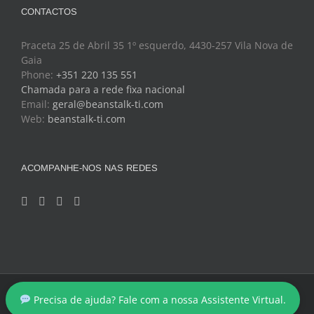
CONTACTOS
Praceta 25 de Abril 35 1º esquerdo, 4430-257 Vila Nova de
Gaia
Phone:
+351 220 135 551
Chamada para a rede fixa nacional
Email:
geral@beanstalk-ti.com
Web:
beanstalk-ti.com
ACOMPANHE-NOS NAS REDES
Copyright 2024 - BeanStalk - Tecnologias de Informação
Precisa de ajuda? Fale com a nossa Assistente Virtual.
Facebook
Twitter
YouTube
LinkedIn