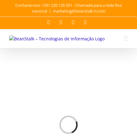
Skip
Contacte-nos: +351 220 135 551 - Chamada para a rede fixa
to
nacional
|
marketing@beanstalk-ti.com
content
Facebook
Twitter
YouTube
LinkedIn
Loading...